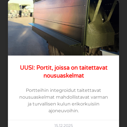
UUSI: Portit, joissa on taitettavat
nousuaskelmat
Portteihin integroidut taitettavat
nousuaskelmat mahdollistavat varman
ja turvallisen kulun erikorkuisiin
ajoneuvoihin.
15.12.2025