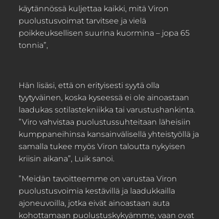
käytännössä kuljettaa kaikki, mitä Viron
puolustusvoimat tarvitsee ja vielä
poikkeuksellisen suurina kuormina – jopa 65
tonnia”,
Hän lisäsi, että on erityisesti syytä olla
tyytyväinen, koska kyseessä ei ole ainoastaan
laadukas sotilastekniikka tai varustushankinta.
”Viro vahvistaa puolustussuhteitaan läheisiin
kumppaneihinsa kansainvälisellä yhteistyöllä ja
samalla tukee myös Viron taloutta nykyisen
kriisin aikana”, Luik sanoi.
”Meidän tavoitteemme on varustaa Viron
puolustusvoimia kestävillä ja laadukkailla
ajoneuvoilla, jotka eivät ainoastaan auta
kohottamaan puolustuskykyämme, vaan ovat