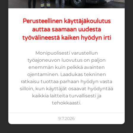
Perusteellinen käyttäjäkoulutus
auttaa saamaan uudesta
työvälineestä kaiken hyödyn irti
Monipuolisesti varustellun
työajoneuvon luovutus on paljon
enemmän kuin pelkkä avainten
ojentaminen. Laadukas tekninen
ratkaisu tuottaa parhaan hyödyn vasta
silloin, kun käyttäjät osaavat hyödyntää
kaikkia laitteita turvallisesti ja
tehokkaasti.
9.7.2026