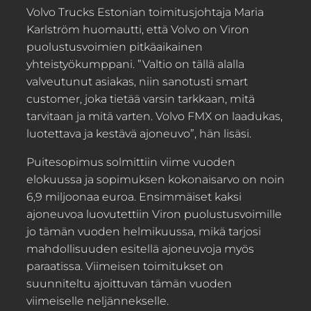
Volvo Trucks Estonian toimitusjohtaja Maria
Karlström huomautti, että Volvo on Viron
puolustusvoimien pitkäaikainen
yhteistyökumppani. ”Valtio on tällä alalla
valveutunut asiakas, niin sanotusti smart
customer, joka tietää varsin tarkkaan, mitä
tarvitaan ja mitä varten. Volvo FMX on laadukas,
luotettava ja kestävä ajoneuvo”, hän lisäsi.
Puitesopimus solmittiin viime vuoden
elokuussa ja sopimuksen kokonaisarvo on noin
6,9 miljoonaa euroa. Ensimmäiset kaksi
ajoneuvoa luovutettiin Viron puolustusvoimille
jo tämän vuoden helmikuussa, mikä tarjosi
mahdollisuuden esitellä ajoneuvoja myös
paraatissa. Viimeisen toimitukset on
suunniteltu ajoittuvan tämän vuoden
viimeiselle neljännekselle.