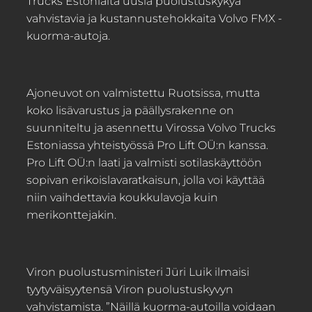
Trucks Estonialta uusia puolustuskykyä
vahvistavia ja kustannustehokkaita Volvo FMX -
kuorma-autoja.
Ajoneuvot on valmistettu Ruotsissa, mutta
koko lisävarustus ja päällysrakenne on
suunniteltu ja asennettu Virossa Volvo Trucks
Estoniassa yhteistyössä Pro Lift OÜ:n kanssa.
Pro Lift OÜ:n laati ja valmisti sotilaskäyttöön
sopivan erikoislavaratkaisun, jolla voi käyttää
niin vaihdettavia koukkulavoja kuin
merikonttejakin.
Viron puolustusministeri Jüri Luik ilmaisi
tyytyväisyytensä Viron puolustuskyvyn
vahvistamista. ”Näillä kuorma-autoilla voidaan