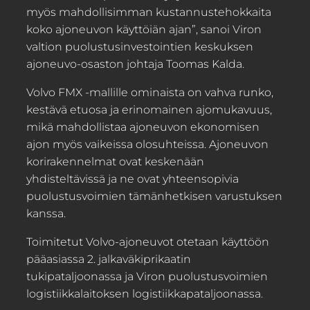
myös mahdollisimman kustannustehokkaita
koko ajoneuvon käyttöiän ajan”, sanoi Viron
valtion puolustusinvestointien keskuksen
ajoneuvo-osaston johtaja Toomas Kalda.
Volvo FMX -mallille ominaista on vahva runko,
kestävä etuosa ja erinomainen ajomukavuus,
mikä mahdollistaa ajoneuvon ekonomisen
ajon myös vaikeissa olosuhteissa. Ajoneuvon
korirakennelmat ovat keskenään
yhdisteltävissä ja ne ovat yhteensopivia
puolustusvoimien tämänhetkisen varustuksen
kanssa.
Toimitetut Volvo-ajoneuvot otetaan käyttöön
pääasiassa 2. jalkaväkiprikaatin
tukipataljoonassa ja Viron puolustusvoimien
logistiikkalaitoksen logistiikkapataljoonassa.