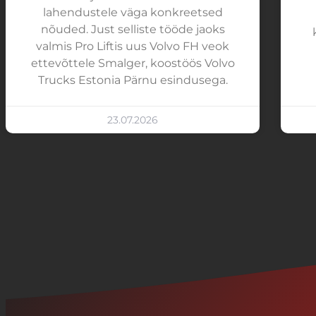
lahendustele väga konkreetsed
nõuded. Just selliste tööde jaoks
valmis Pro Liftis uus Volvo FH veok
ettevõttele Smalger, koostöös Volvo
Trucks Estonia Pärnu esindusega.
23.07.2026