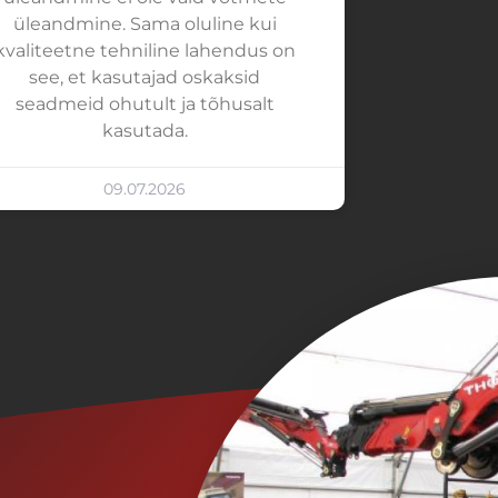
üleandmine. Sama oluline kui
kvaliteetne tehniline lahendus on
see, et kasutajad oskaksid
seadmeid ohutult ja tõhusalt
kasutada.
09.07.2026