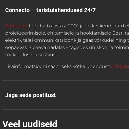
Connecto – taristulahendused 24/7
Connecto
tegutseb aastast 2001 ja on keskendunud
e
projekteerimisele, ehitamisele ja hooldamisele
Eesti t
elektri-, telekommunikatsiooni- ja gaasivõrkudel ning
ööpäevas, 7 päeva nädalas – tagades ühiskonna toimimi
töökindluse ja kestvuse.
Lisainformatsiooni saamiseks võtke ühendust:
info@pro
Jaga seda postitust
Veel uudiseid