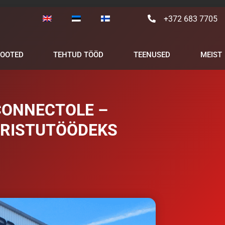
+372 683 7705
TOOTED
TEHTUD TÖÖD
TEENUSED
MEIST
CONNECTOLE –
ARISTUTÖÖDEKS