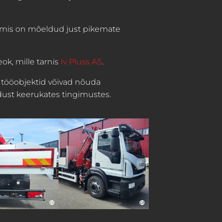
 mis on mõeldud just pikemate
ok, mille tarnis
Iv Pluss AS
.
s tööobjektid võivad nõuda
dust keerukates tingimustes.