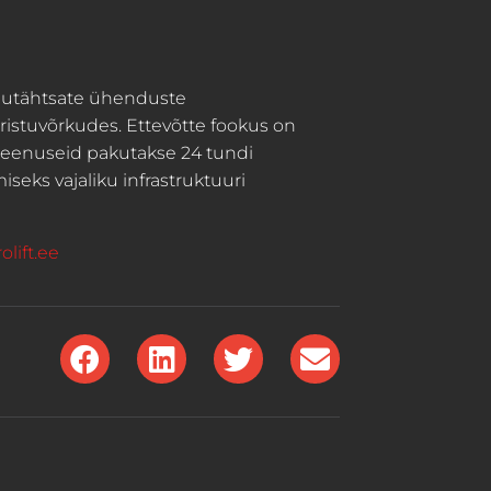
lutähtsate ühenduste
aristuvõrkudes. Ettevõtte fookus on
 teenuseid pakutakse 24 tundi
seks vajaliku infrastruktuuri
lift.ee