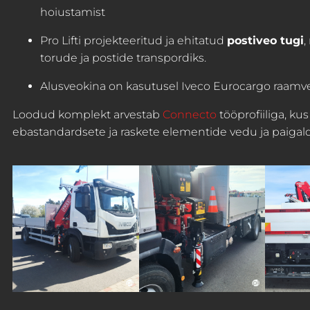
hoiustamist
Pro Lifti projekteeritud ja ehitatud
postiveo tugi
,
torude ja postide transpordiks.
Alusveokina on kasutusel Iveco Eurocargo raamve
Loodud komplekt arvestab
Connecto
tööprofiiliga, ku
ebastandardsete ja raskete elementide vedu ja paigal