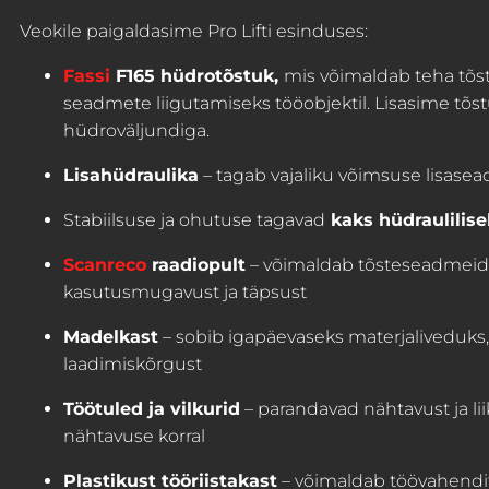
Veokile paigaldasime Pro Lifti esinduses:
Fassi
F165 hüdrotõstuk,
mis võimaldab teha tõst
seadmete liigutamiseks tööobjektil. Lisasime tõst
hüdroväljundiga.
Lisahüdraulika
– tagab vajaliku võimsuse lisasea
Stabiilsuse ja ohutuse tagavad
kaks hüdraulilisel
Scanreco
raadiopult
– võimaldab tõsteseadmeid j
kasutusmugavust ja täpsust
Madelkast
– sobib igapäevaseks materjaliveduks,
laadimiskõrgust
Töötuled ja vilkurid
– parandavad nähtavust ja liik
nähtavuse korral
Plastikust tööriistakast
– võimaldab töövahendit