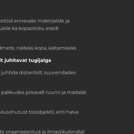
etöid erinevate materjalide ja
ukile ka kopaotsiku eraldi
dmete, näiteks kopa, käitamiseks
t juhitavat tugijalga
uhtida distantsilt, suurendades
 pakkudes piisavalt ruumi ja madalat
lusohutust tööobjektil, eriti halva
e organiseeritud ja ilmastikukindlat