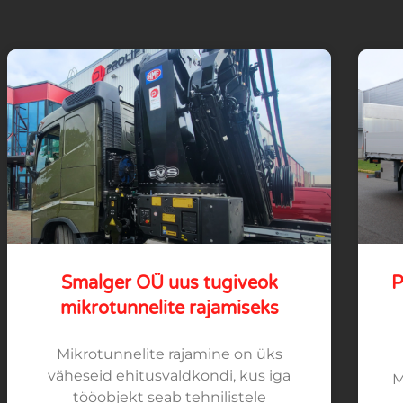
Smalger OÜ uus tugiveok
P
mikrotunnelite rajamiseks
Mikrotunnelite rajamine on üks
väheseid ehitusvaldkondi, kus iga
M
tööobjekt seab tehnilistele