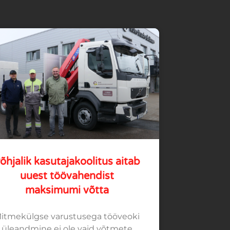
õhjalik kasutajakoolitus aitab
uuest töövahendist
maksimumi võtta
itmekülgse varustusega tööveoki
üleandmine ei ole vaid võtmete