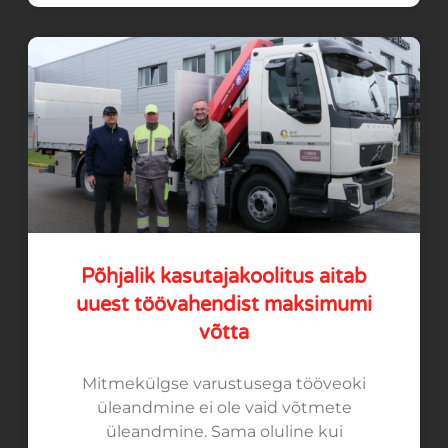
Põhjalik kasutajakoolitus aitab
uuest töövahendist maksimumi
võtta
Mitmekülgse varustusega tööveoki
üleandmine ei ole vaid võtmete
üleandmine. Sama oluline kui