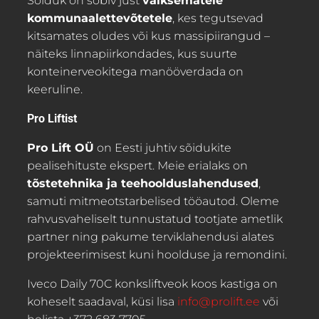
Sõiduk on sobiv just
väiksematele
kommunaalettevõtetele
, kes tegutsevad
kitsamates oludes või kus massipiirangud –
näiteks linnapiirkondades, kus suurte
konteinerveokitega manööverdada on
keeruline.
Pro Liftist
Pro Lift OÜ
on Eesti juhtiv sõidukite
pealisehituste ekspert. Meie erialaks on
tõstetehnika ja teehoolduslahendused
,
samuti mitmeotstarbelised tööautod. Oleme
rahvusvaheliselt tunnustatud tootjate ametlik
partner ning pakume terviklahendusi alates
projekteerimisest kuni hoolduse ja remondini.
Iveco Daily 70C konksliftveok koos kastiga on
koheselt saadaval, küsi lisa
info@prolift.ee
või