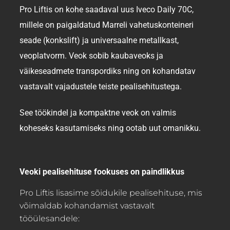
Pro Liftis on kohe saadaval uus Iveco Daily 70C
,
millele on paigaldatud
Marreli vahetuskonteineri
seade (konkslift)
ja
universaalne metallkast,
veoplatvorm
. Veok sobib kaubaveoks ja
väikeseadmete transpordiks ning on kohandatav
vastavalt vajadustele teiste pealisehitustega.
See töökindel ja kompaktne veok on valmis
koheseks kasutamiseks ning ootab uut omanikku.
Veoki pealisehituse fookuses on paindlikkus
Pro Liftis lisasime sõidukile pealisehituse, mis
võimaldab kohandamist vastavalt
tööülesandele: