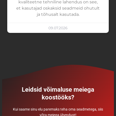
kvaliteetne tehniline lahendus on see,
et kasutajad oskaksid seadmeid ohutult
ja tõhusalt kasutada.
09.07.2026
Leidsid võimaluse meiega
koostööks?
Kui saame sinu elu paremaks teha oma seadmetega, siis
võta meiega ühendust!