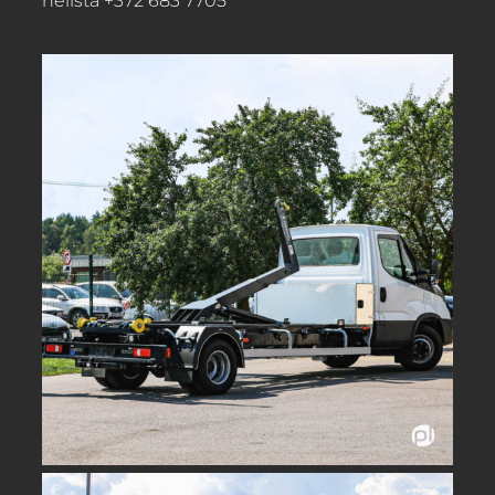
helista +372 683 7705