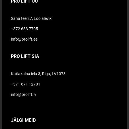
PRO LIFT OÜ
Saha tee 27, Loo alevik
+372 683 7705
info@prolift.ee
PRO LIFT SIA
Katlakalna iela 3, Riga, LV1073
+371 671 12701
info@prolift.lv
JÄLGI MEID