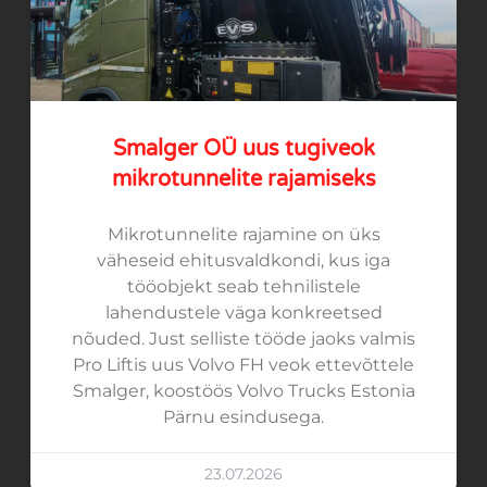
Smalger OÜ uus tugiveok
mikrotunnelite rajamiseks
Mikrotunnelite rajamine on üks
väheseid ehitusvaldkondi, kus iga
tööobjekt seab tehnilistele
lahendustele väga konkreetsed
nõuded. Just selliste tööde jaoks valmis
Pro Liftis uus Volvo FH veok ettevõttele
Smalger, koostöös Volvo Trucks Estonia
Pärnu esindusega.
23.07.2026