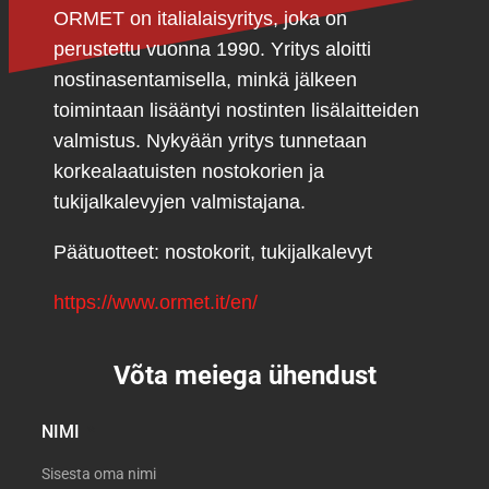
ORMET on italialaisyritys, joka on
perustettu vuonna 1990. Yritys aloitti
nostinasentamisella, minkä jälkeen
toimintaan lisääntyi nostinten lisälaitteiden
valmistus. Nykyään yritys tunnetaan
korkealaatuisten nostokorien ja
tukijalkalevyjen valmistajana.
Päätuotteet: nostokorit, tukijalkalevyt
https://www.ormet.it/en/
Võta meiega ühendust
NIMI