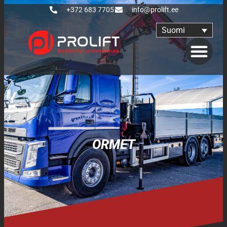
+372 683 7705
info@prolift.ee
Suomi
ORMET