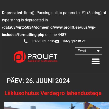
Deprecated
: ltrim(): Passing null to parameter #1 ($string) of
type string is deprecated in
/data03/virt55034/domeenid/www.prolift.ee/uus/wp-
includes/formatting.php
on line
4487
+372 683 7705
info@prolift.ee
Eesti
PÄEV:
26. JUUNI 2024
Liiklusohutus Verdegro lahendustega