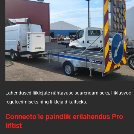
Lahendused liiklejate nähtavuse suurendamiseks, liiklusvoo
reguleerimiseks ning liiklejaid kaitseks.
Connecto’le paindlik erilahendus Pro
liftist